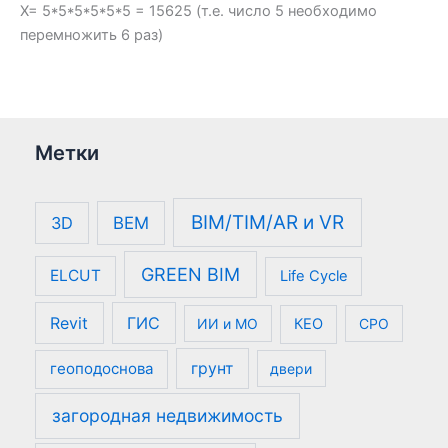
Х= 5*5*5*5*5*5 = 15625 (т.е. число 5 необходимо
перемножить 6 раз)
Метки
BIM/TIM/AR и VR
3D
BEM
GREEN BIM
ELCUT
Life Cycle
Revit
ГИС
ИИ и МО
КЕО
СРО
геоподоснова
грунт
двери
загородная недвижимость